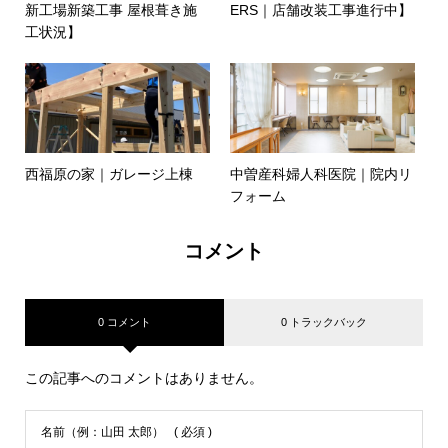
新工場新築工事 屋根葺き施
ERS｜店舗改装工事進行中】
工状況】
西福原の家｜ガレージ上棟
中曽産科婦人科医院｜院内リ
フォーム
コメント
0 コメント
0 トラックバック
この記事へのコメントはありません。
名前（例：山田 太郎）
( 必須 )